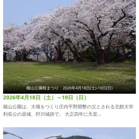
楯山公園桜まつり 2026年4月18日(土)-19日(日)
2026年4月18日（土）～19日（日）
楯山公園は、大堰をつくり庄内平野開墾の父とされる北館大学
利長公の居城、狩川城跡で、 大正四年に天皇...