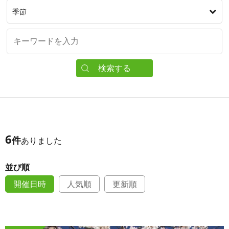
季節
検索する
6
件
ありました
並び順
開催日時
人気順
更新順