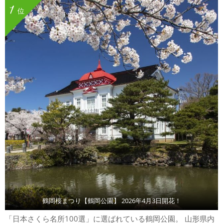
1
位
鶴岡桜まつり【鶴岡公園】 2026年4月3日開花！
「日本さくら名所100選」に選ばれている鶴岡公園。 山形県内