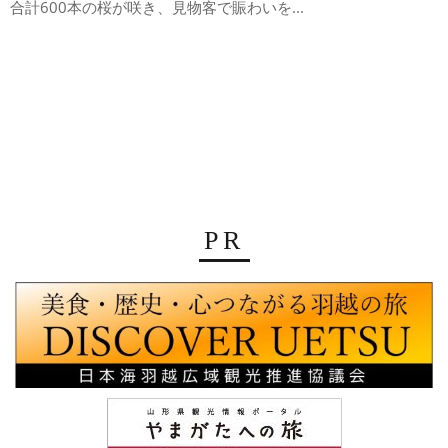
合計600本の桜が咲き、見物客で賑わいを...
PR