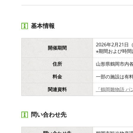
基本情報
2026年2月21
開催期間
※期間および時
住所
山形県鶴岡市内
料金
一部の施設は有
関連資料
「鶴岡雛物語 パ
問い合わせ先