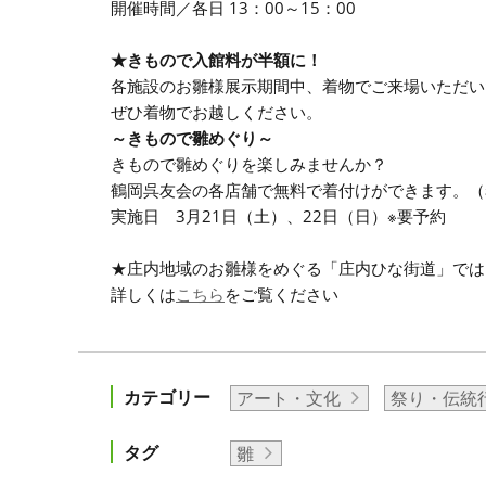
開催時間／各日 13：00～15：00
★きもので入館料が半額に！
各施設のお雛様展示期間中、着物でご来場いただい
ぜひ着物でお越しください。
～きもので雛めぐり～
きもので雛めぐりを楽しみませんか？
鶴岡呉友会の各店舗で無料で着付けができます。（
実施日 3月21日（土）、22日（日）※要予約
★庄内地域のお雛様をめぐる「庄内ひな街道」では
詳しくは
こちら
をご覧ください
カテゴリー
アート・文化
祭り・伝統
タグ
雛