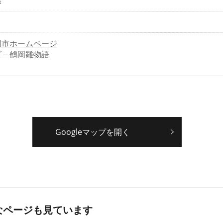
課
岡市ホームページ
ビ－鶴岡雛物語
Googleマップを開く
なページも見ています