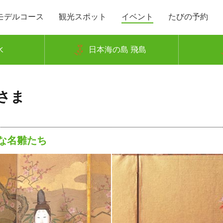
モデルコース
観光スポット
イベント
たびの予約
水
日本海の島 飛島
さま
ま
な名雛たち