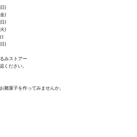
日)
金)
日)
火)
)
日)
るみストアー
確認ください。
お雛菓子を作ってみませんか。