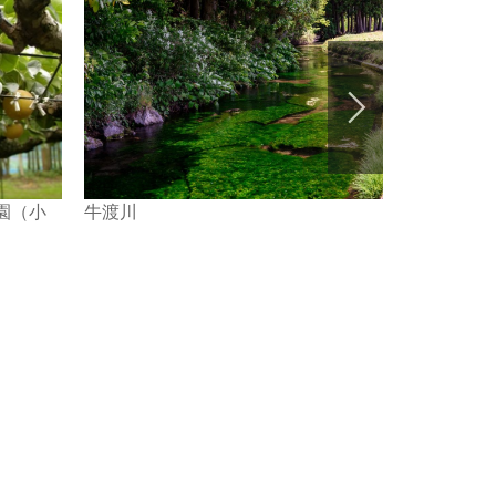
牛渡川
亀ノ尾の里
園（小