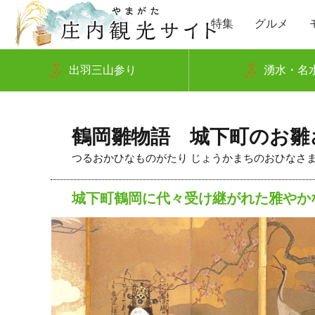
特集
グルメ
出羽三山参り
湧水・名
鶴岡雛物語 城下町のお雛
つるおかひなものがたり じょうかまちのおひなさ
城下町鶴岡に代々受け継がれた雅やか