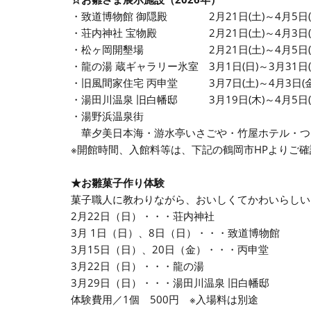
・致道博物館 御隠殿 2月21日(土)～4月5日(
・荘内神社 宝物殿 2月21日(土)～4月3日(
・松ヶ岡開墾場 2月21日(土)～4月5日(
・龍の湯 蔵ギャラリー氷室 3月1日(日)～3月31日(
・旧風間家住宅 丙申堂 3月7日(土)～4月3日(金
・湯田川温泉 旧白幡邸 3月19日(木)～4月5日(
・湯野浜温泉街
華夕美日本海・游水亭いさごや・竹屋ホテル・つ
※開館時間、入館料等は、下記の鶴岡市HPよりご
★お雛菓子作り体験
菓子職人に教わりながら、おいしくてかわいらしい
2月22日（日）・・・荘内神社
3月 1日（日）、8日（日）・・・致道博物館
3月15日（日）、20日（金）・・・丙申堂
3月22日（日）・・・龍の湯
3月29日（日）・・・湯田川温泉 旧白幡邸
体験費用／1個 500円 ※入場料は別途