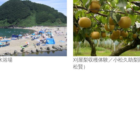
水浴場
刈屋梨収穫体験／小松久助梨
松賢）