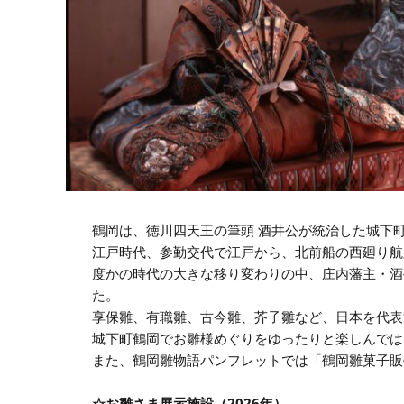
鶴岡は、徳川四天王の筆頭 酒井公が統治した城下
江戸時代、参勤交代で江戸から、北前船の西廻り航
度かの時代の大きな移り変わりの中、庄内藩主・酒
た。
享保雛、有職雛、古今雛、芥子雛など、日本を代表
城下町鶴岡でお雛様めぐりをゆったりと楽しんでは
また、鶴岡雛物語パンフレットでは「鶴岡雛菓子販
☆お雛さま展示施設（2026年）