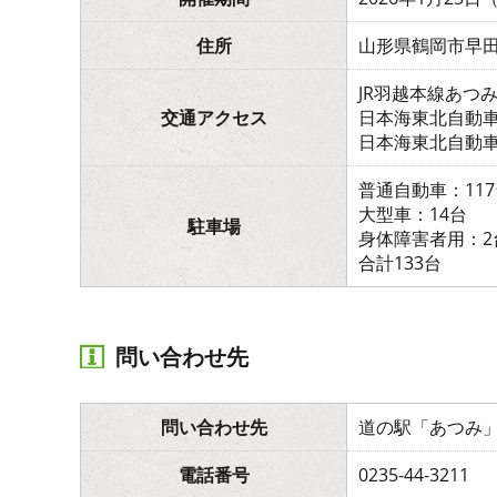
住所
山形県鶴岡市早田
JR羽越本線あつ
交通アクセス
日本海東北自動車
日本海東北自動車
普通自動車：11
大型車：14台
駐車場
身体障害者用：2
合計133台
問い合わせ先
問い合わせ先
道の駅「あつみ
電話番号
0235-44-3211