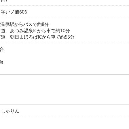
字戸ノ浦606
み温泉駅からバスで約8分
道 あつみ温泉ICから車で約10分
道 朝日まほろばICから車で約55分
7台
台
」しゃりん