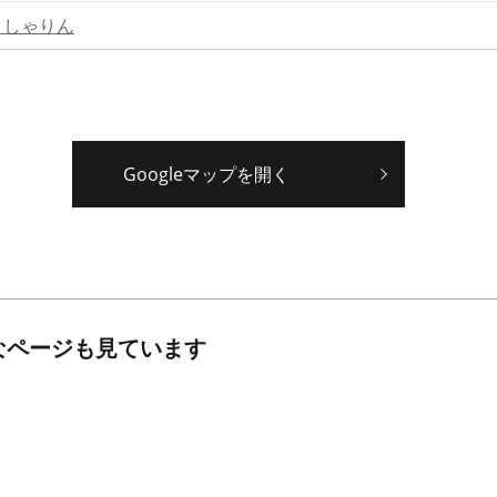
」しゃりん
Googleマップを開く
なページも見ています