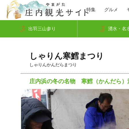
特集
グルメ
出羽三山参り
湧水・名
しゃりん寒鱈まつり
しゃりんかんだらまつり
庄内浜の冬の名物 寒鱈（かんだら）