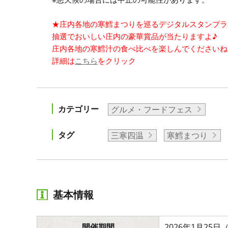
★庄内各地の寒鱈まつりを巡るデジタルスタンプラ
抽選でおいしい庄内の豪華賞品が当たりますよ♪
庄内各地の寒鱈汁の食べ比べを楽しんでくださいね
詳細は
こちら
をクリック
カテゴリー
グルメ・フードフェス
タグ
三寒四温
寒鱈まつり
基本情報
開催期間
2026年1月25日