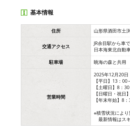
基本情報
住所
山形県酒田市土
JR余目駅から車で
交通アクセス
日本海東北自動車
駐車場
眺海の森と共用
2025年12月20
【平日】13：00～
【土曜日】8：30
【日曜日・祝日】8
営業時間
【年末年始】8：3
※積雪状況によ
最新情報はスキ