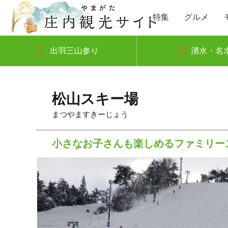
特集
グルメ
出羽三山参り
湧水・名
松山スキー場
まつやますきーじょう
小さなお子さんも楽しめるファミリー