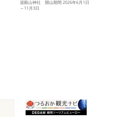
湯殿山神社 開山期間 2026年6月1日
藤島イルミ
～11月3日