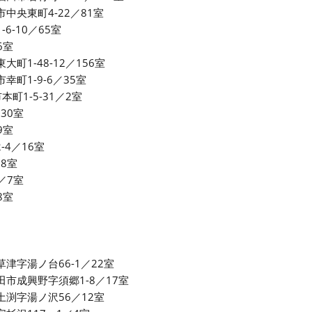
田市中央東町4-22／81室
6-10／65室
6室
東大町1-48-12／156室
市幸町1-9-6／35室
市本町1-5-31／2室
／30室
9室
2-4／16室
／8室
9／7室
8室
市草津字湯ノ台66-1／22室
／酒田市成興野字須郷1-8／17室
市土渕字湯ノ沢56／12室