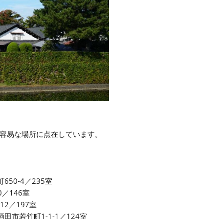
容易な場所に点在しています。
650-4／235室
0／146室
-12／197室
1／酒田市若竹町1-1-1／124室