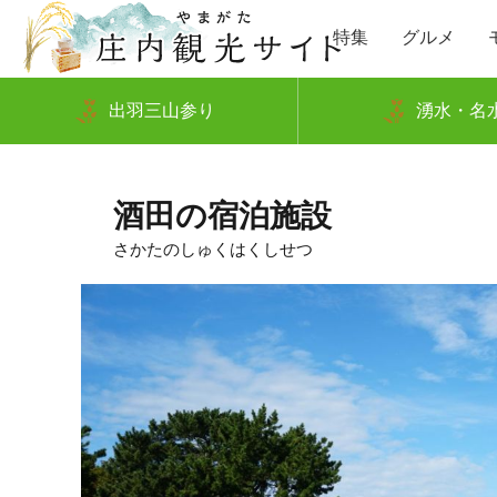
特集
グルメ
出羽三山参り
湧水・名
酒田の宿泊施設
さかたのしゅくはくしせつ