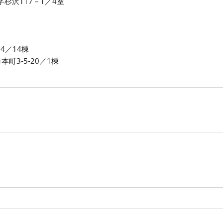
字杉沢117－1／4室
64／14棟
市本町3‐5‐20／1棟