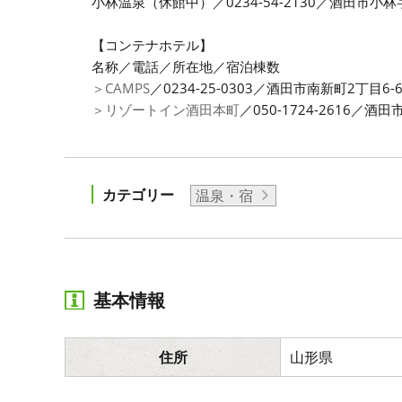
小林温泉（休館中）／0234-54-2130／酒田市小林
【コンテナホテル】
名称／電話／所在地／宿泊棟数
＞CAMPS
／0234-25-0303／酒田市南新町2丁目6-
＞リゾートイン酒田本町
／050-1724-2616／酒田
カテゴリー
温泉・宿
基本情報
住所
山形県