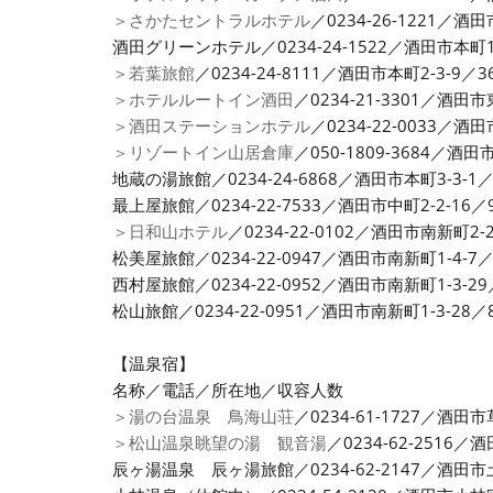
＞さかたセントラルホテル
／0234-26-1221／酒
酒田グリーンホテル／0234-24-1522／酒田市本町1-
＞若葉旅館
／0234-24-8111／酒田市本町2-3-9／3
＞ホテルルートイン酒田
／0234-21-3301／酒田市
＞酒田ステーションホテル
／0234-22-0033／酒田
＞リゾートイン山居倉庫
／050-1809-3684／酒田
地蔵の湯旅館／0234-24-6868／酒田市本町3-3-1
最上屋旅館／0234-22-7533／酒田市中町2-2-16／
＞日和山ホテル
／0234-22-0102／酒田市南新町2-
松美屋旅館／0234-22-0947／酒田市南新町1-4-7
西村屋旅館／0234-22-0952／酒田市南新町1-3-2
松山旅館／0234-22-0951／酒田市南新町1-3-28／
【温泉宿】
名称／電話／所在地／収容人数
＞湯の台温泉 鳥海山荘
／0234-61-1727／酒田
＞松山温泉眺望の湯 観音湯
／0234-62-2516
辰ヶ湯温泉 辰ヶ湯旅館／0234-62-2147／酒田