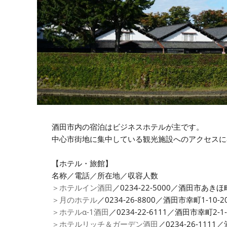
酒田市内の宿泊はビジネスホテルが主です。
中心市街地に集中している観光施設へのアクセスに
【ホテル・旅館】
名称／電話／所在地／収容人数
＞ホテルイン酒田
／0234-22-5000／酒田市あきほ町
＞月のホテル
／0234-26-8800／酒田市幸町1-10-2
＞ホテルα-1酒田
／0234-22-6111／酒田市幸町2-1
＞ホテルリッチ＆ガーデン酒田
／0234-26-111