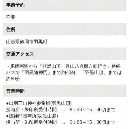
事前予約
不要
住所
山形県鶴岡市羽黒町
交通アクセス
・JR鶴岡駅から「羽黒山頂・月山八合目方面行き」路線
バスで「羽黒随神門」まで約40分、「羽黒山頂」までは
約60分
営業時間
●出羽三山神社参集殿(羽黒山頂)
授与所・朱印所受付時間 … 8：40～15：00頃まで
●随神門授与所(羽黒山麓)
授与所・朱印所受付時間 … 9：00～15：00頃まで