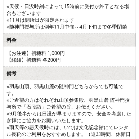
※天候・日没時刻によって15時前に受付が終了となる場
合もございます
※11月は開所日が限定されます
※随神門授与所は例年11月中旬～4月下旬まで冬季閉鎖
料金
【お注連】初穂料 1,000円
【縁紐】初穂料 各200円
備考
※羽黒山頂、羽黒山麓の随神門どちらからでも可能で
す。
※ご希望の方はそれぞれ山頂参集殿、羽黒山麓 随神門授
与所で「石段詣」ご希望の旨、お伝えください。
※9月後半からは日没が早まりますので、安全を考慮した
参拝にご協力をお願いいたします。
※雨天等の悪天候時には、いでは文化記念館にてレンタ
ル長靴のご利用をおすすめします。（返却時間、休館日