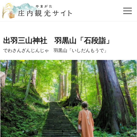
出羽三山神社 羽黒山「石段詣」
でわさんざんじんじゃ 羽黒山「いしだんもうで」