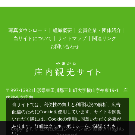
写真ダウンロード
組織概要
会員企業・団体紹介
当サイトについて
サイトマップ
関連リンク
お問い合わせ
〒997-1392 山形県東田川郡三川町大字横山字袖東19-1 庄
内総合支庁内
当サイトでは、利便性の向上と利用状況の解析、広告
配信のためにCookieを使用しています。サイトを閲覧
いただく際には、Cookieの使用に同意いただく必要が
クッキーポリシー
あります。詳細は
をご確認くださ
Copyright © 庄内観光コンベンション協会 All Rights
い。