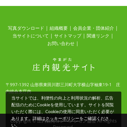
写真ダウンロード
組織概要
会員企業・団体紹介
当サイトについて
サイトマップ
関連リンク
お問い合わせ
〒997-1392 山形県東田川郡三川町大字横山字袖東19-1 庄
内総合支庁内
当サイトでは、利便性の向上と利用状況の解析、広告
配信のためにCookieを使用しています。サイトを閲覧
いただく際には、Cookieの使用に同意いただく必要が
クッキーポリシー
あります。詳細は
をご確認くださ
Copyright © 庄内観光コンベンション協会 All Rights
い。