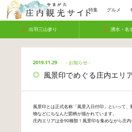
特集
グルメ
出羽三山参り
湧水・名
2019.11.29
- お知らせ -
風景印でめぐる庄内エリ
風景印とは正式名称「風景入日付印」といって、
物などにちなんだ図柄が描かれています。
庄内エリアは全90種類！風景印を集めながら庄