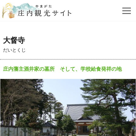
大督寺
だいとくじ
庄内藩主酒井家の墓所 そして、学校給食発祥の地