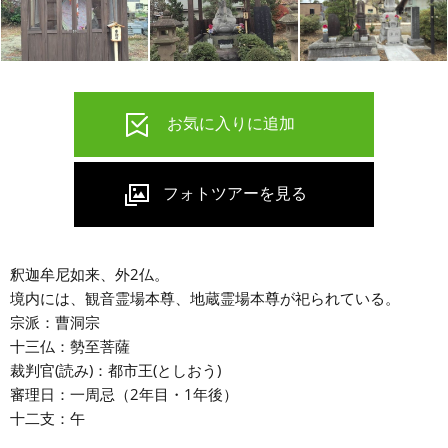
釈迦牟尼如来、外2仏。
境内には、観音霊場本尊、地蔵霊場本尊が祀られている。
宗派：曹洞宗
十三仏：勢至菩薩
裁判官(読み)：都市王(としおう)
審理日：一周忌（2年目・1年後）
十二支：午