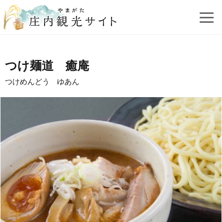
つけ麺道 癒庵
つけめんどう ゆあん