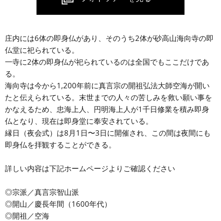
庄内には6体の即身仏があり、そのうち2体が砂高山海向寺の即
仏堂に祀られている。
一寺に2体の即身仏が祀られているのは全国でもここだけであ
る。
海向寺は今から1,200年前に真言宗の開祖弘法大師空海が開い
たと伝えられている。末世までの人々の苦しみを救い願い事を
かなえるため、忠海上人、円明海上人が1千日修業を積み即身
仏となり、現在は即身堂に奉安されている。
縁日（夜会式）は8月1日〜3日に開催され、この間は夜間にも
即身仏を拝観することができる。
詳しい内容は下記ホームページよりご確認ください
◎宗派／真言宗智山派
◎開山／慶長年間（1600年代）
◎開祖／空海