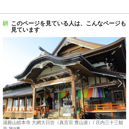
このページを見ている人は、こんなページも
見ています
湯殿山総本寺 大網大日坊（真言宗 豊山派）/ 庄内三十三観
音 第9番