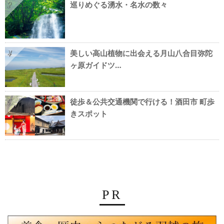
巡りめぐる湧水・名水の数々
3
美しい高山植物に出会える月山八合目弥陀
4
ヶ原ガイドツ…
徒歩＆公共交通機関で行ける！酒田市 町歩
5
きスポット
PR