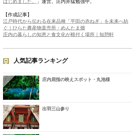
はじめました。
」運営。庄内弁猛勉強中。
【作成記事】
江戸時代から伝わる在来品種「平田の赤ねぎ」を未来へ紡
ぐ｜ひらた農産物直売所・めんたま畑
庄内の暮らしの知恵と食文化が根付く場所｜知憩軒
人気記事ランキング
庄内屈指の映えスポット・丸池様
1
出羽三山参り
2