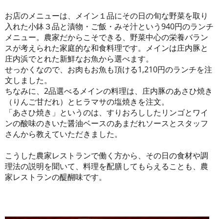
お店のメニューは、メイン１品にその日の旬な野菜を取り
入れた小鉢３品と漬物・ご飯・みそ汁という940円のランチ
メニュー。農家だからこそできる、野菜中心の栄養バラン
スが考えられた家庭的な和食料理です。メインは庄内豚と
庄内浜でとれた新鮮なお魚から選べます。
せっかくなので、お肉もお魚も頂ける1,210円のランチを注
文しました。
ちなみに、2品選べるメインの料理は、庄内豚のあさひ焼き
（りんご甘だれ）とヒラマサの塩焼きを注文。
「あさひ焼き」というのは、すりおろししたリンゴとワイ
ンの酸味のきいた醤油ベースのあまだれソースとスタッフ
さんから教えていただきました。
こうした農家レストランで働く方から、その日の食材や調
理法の説明を聞いて、料理を配膳してもらえることも、農
家レストランの醍醐味です。