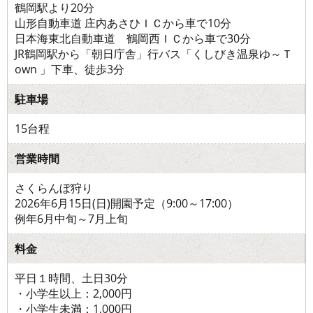
鶴岡駅より20分
山形自動車道 庄内あさひＩＣから車で10分
日本海東北自動車道 鶴岡西ＩＣから車で30分
JR鶴岡駅から「朝日庁舎」行バス「くしびき温泉ゆ～Ｔ
own 」下車、徒歩3分
駐車場
15台程
営業時間
さくらんぼ狩り
2026年6月15日(日)開園予定（9:00～17:00）
例年6月中旬～7月上旬
料金
平日１時間、土日30分
・小学生以上：2,000円
・小学生未満：1,000円