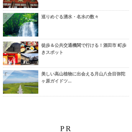
巡りめぐる湧水・名水の数々
3
徒歩＆公共交通機関で行ける！酒田市 町歩
4
きスポット
美しい高山植物に出会える月山八合目弥陀
5
ヶ原ガイドツ…
PR