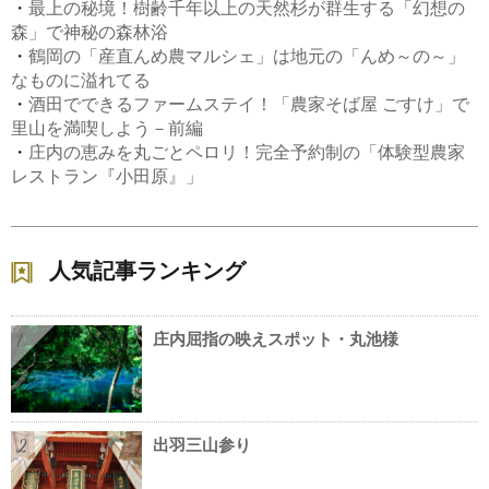
・
最上の秘境！樹齢千年以上の天然杉が群生する「幻想の
森」で神秘の森林浴
・
鶴岡の「産直んめ農マルシェ」は地元の「んめ～の～」
なものに溢れてる
・
酒田でできるファームステイ！「農家そば屋 ごすけ」で
里山を満喫しよう－前編
・
庄内の恵みを丸ごとペロリ！完全予約制の「体験型農家
レストラン『小田原』」
人気記事ランキング
庄内屈指の映えスポット・丸池様
1
出羽三山参り
2