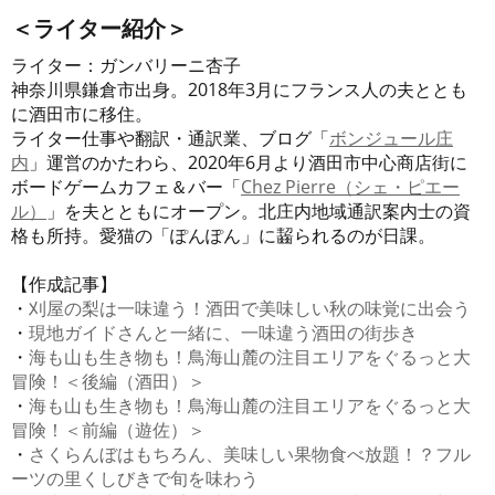
＜ライター紹介＞
ライター：ガンバリーニ杏子
神奈川県鎌倉市出身。2018年3月にフランス人の夫ととも
に酒田市に移住。
ライター仕事や翻訳・通訳業、ブログ「
ボンジュール庄
内
」運営のかたわら、2020年6月より酒田市中心商店街に
ボードゲームカフェ＆バー「
Chez Pierre（シェ・ピエー
ル）
」を夫とともにオープン。北庄内地域通訳案内士の資
格も所持。愛猫の「ぽんぽん」に齧られるのが日課。
【作成記事】
・
刈屋の梨は一味違う！酒田で美味しい秋の味覚に出会う
・
現地ガイドさんと一緒に、一味違う酒田の街歩き
・
海も山も生き物も！鳥海山麓の注目エリアをぐるっと大
冒険！＜後編（酒田）＞
・
海も山も生き物も！鳥海山麓の注目エリアをぐるっと大
冒険！＜前編（遊佐）＞
・
さくらんぼはもちろん、美味しい果物食べ放題！？フル
ーツの里くしびきで旬を味わう