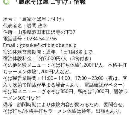
「農家そば屋 ごすけ」情報
屋号：「農家そば屋 ごすけ」
代表者名：岩間 政幸
住所：山形県酒田市田沢寺の下37
電話番号：0234-54-2766
Email：gosuke@kzf.biglobe.ne.jp
宿泊体験営業期間：通年。1日1組3名まで。
宿泊体験料金：1泊7,000円/人（3食付き）
その他体験メニュー：そば打ち体験1,200円/人、本格手打
ちラーメン体験1,200円/人など。
そば屋営業時間：11:00～14:00、17:00～23:00（夜は、客
入り次第で閉店が早まる場合もあり。電話確認がベター）
そば屋メニュー：ざるそば850円、鴨そば1,000円、醤油ラ
ーメン600円など
備考：訪問時期により体験内容が変わるため、要問合せ。
そば打ち/本格手打ちラーメン体験は通年。出張もあり。