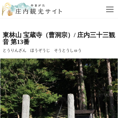
東林山 宝蔵寺（曹洞宗）/ 庄内三十三観
音 第13番
とうりんざん ほうぞうじ そうとうしゅう