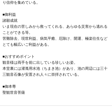
り信仰を集めている。
■御利益
諸願成就
いま現在の苦しみから救ってくれる、あらゆる災害から逃れる
ことができる等。
苦難除去、現世利益、病気平癒、厄除け、開運、極楽往生など
とても幅広いご利益がある。
■おすすめポイント
観音様は両手を前に出している珍しいお姿。
本堂裏には灌漑用水池（ちまき池）があり、池の周辺には三十
三観音石像が安置され人々に崇拝されている。
■御本尊
聖観世音菩薩