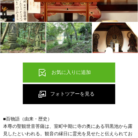
■百物語（由来・歴史）
本尊の聖観世音菩薩は、室町中期に寺の奥にある羽黒池から露
見したといわれる。観音の縁日に霊光を見せたと伝えられてお