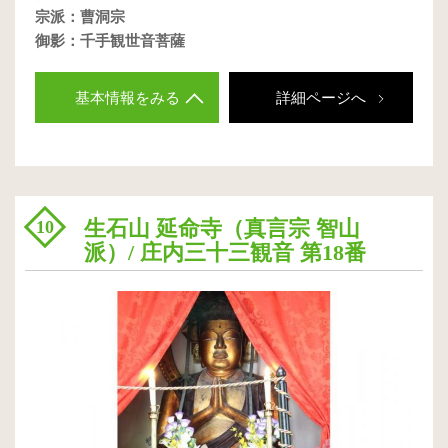
宗派：曹洞宗
御影：千手観世音菩薩
基本情報をみる
詳細ページへ
生石山 延命寺（真言宗 智山
10
派）/ 庄内三十三観音 第18番