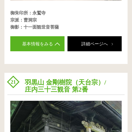
御朱印所：永鷲寺
宗派：曹洞宗
御影：十一面観世音菩薩
基本情報をみる
詳細ページへ
羽黒山 金剛樹院（天台宗）/
21
庄内三十三観音 第2番