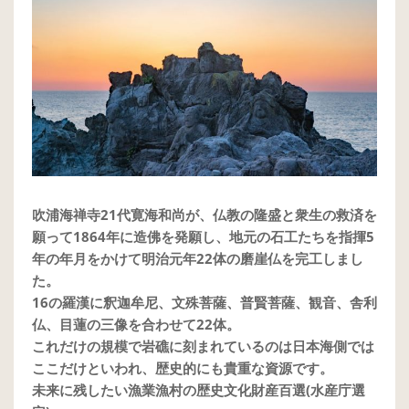
吹浦海禅寺21代寛海和尚が、仏教の隆盛と衆生の救済を
願って1864年に造佛を発願し、地元の石工たちを指揮5
年の年月をかけて明治元年22体の磨崖仏を完工しまし
た。
16の羅漢に釈迦牟尼、文殊菩薩、普賢菩薩、観音、舎利
仏、目蓮の三像を合わせて22体。
これだけの規模で岩礁に刻まれているのは日本海側では
ここだけといわれ、歴史的にも貴重な資源です。
未来に残したい漁業漁村の歴史文化財産百選(水産庁選