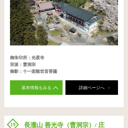
御朱印所：光星寺
宗派：曹洞宗
御影：十一面観世音菩薩
基本情報をみる
詳細ページへ
長瀧山 善光寺（曹洞宗）/ 庄
19