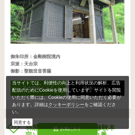
御朱印所：金剛樹院境内
宗派：天台宗
御影：聖観世音菩薩
当サイトでは、利便性の向上と利用状況の解析、広告
基本情報をみる
詳細ページへ
配信のためにCookieを使用しています。サイトを閲覧
いただく際には、Cookieの使用に同意いただく必要が
クッキーポリシー
あります。詳細は
をご確認くださ
い。
同意する
羽黒山 正善院（羽黒山 修験本
22
お
気
に
入
り
宗）/ 庄内三十三観音 第1番