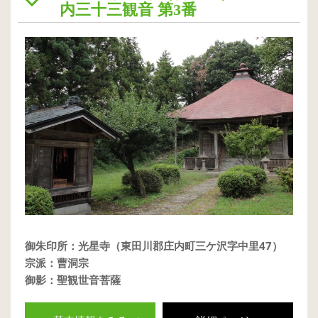
内三十三観音 第3番
御朱印所：光星寺（東田川郡庄内町三ケ沢字中里47）
宗派：曹洞宗
御影：聖観世音菩薩