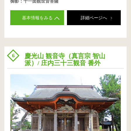
御影：十一面観世音菩薩
基本情報をみる
詳細ページへ
慶光山 観音寺（真言宗 智山
6
派）/ 庄内三十三観音 番外