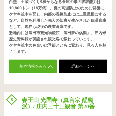
白壁、土蔵づくり9棟からなる倉庫の米の収容能力は
10,800トン（18万俵）。夏の高温防止のために背後に
ケヤキ並木を配し、内部の湿気防止には二重屋根にする
など、自然を利用した先人の知恵が生かされた低温倉庫
として、現在も現役の農業倉庫です。
敷地内には酒田市観光物産館「酒田夢の倶楽」、庄内米
歴史資料館が併設され観光客で賑わっています。
ケヤキ並木の色合いは季節とともに変わり、見る人を魅
了します。
基本情報をみる
詳細ページへ
春王山 光国寺（真言宗 醍醐
8
派）/ 庄内三十三観音 第20番