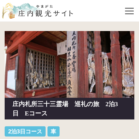
庄内札所三十三霊場 巡礼の旅 2泊3
日 Eコース
2泊3日コース
車