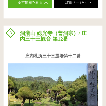
基本情報をみる
詳細ページへ
洞瀧山 総光寺（曹洞宗）/ 庄
3
内三十三観音 第12番
庄内札所三十三霊場第十二番