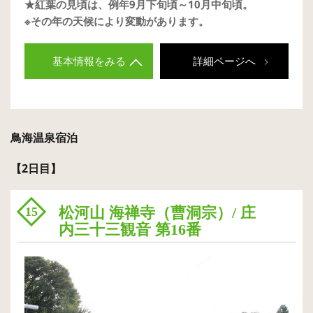
★紅葉の見頃は、例年9月下旬頃～10月中旬頃。
※その年の天候により変動があります。
基本情報をみる
詳細ページへ
鳥海温泉宿泊
【2日目】
松河山 海禅寺（曹洞宗）/ 庄
15
内三十三観音 第16番