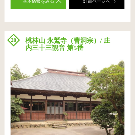
基本情報をみる
詳細ページへ
桃林山 永鷲寺（曹洞宗）/ 庄
20
内三十三観音 第5番