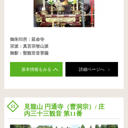
御朱印所：延命寺
宗派：真言宗智山派
御影：聖観世音菩薩
基本情報をみる
詳細ページへ
見龍山 円通寺（曹洞宗）/ 庄
11
内三十三観音 第11番