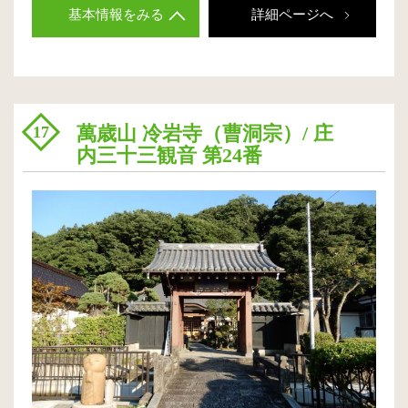
基本情報をみる
詳細ページへ
萬歳山 冷岩寺（曹洞宗）/ 庄
17
内三十三観音 第24番