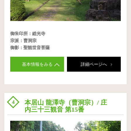
御朱印所：総光寺
宗派：曹洞宗
御影：聖観世音菩薩
基本情報をみる
詳細ページへ
本居山 龍澤寺（曹洞宗）/ 庄
4
内三十三観音 第15番