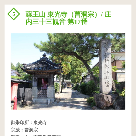
薬王山 東光寺（曹洞宗）/ 庄
5
内三十三観音 第17番
御朱印所：東光寺
宗派：曹洞宗