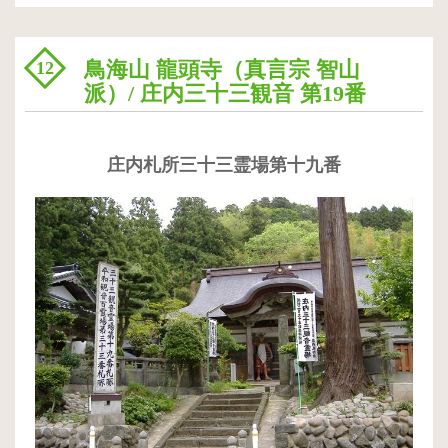
鳥海山 龍頭寺（真言宗 智山
12
派）/ 庄内三十三観音 第19番
庄内札所三十三霊場第十九番