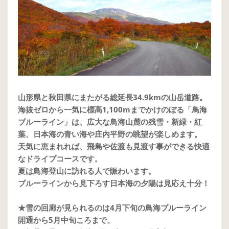
山形県と秋田県にまたがる総延長34.9kmの山岳道路。
海抜ゼロから一気に標高1,100mまでかけのぼる「鳥海
ブルーライン」は、広大な鳥海山麓の残雪・新緑・紅
葉、日本海の青い海や庄内平野の眺望が楽しめます。
天気に恵まれれば、飛島や佐渡も見渡す事ができる快適
なドライブコースです。
夏は鳥海登山に訪れる人で賑わいます。
ブルーラインから見下ろす日本海の夕陽は見応え十分！
★雪の回廊が見られるのは4月下旬の鳥海ブルーライン
開通から5月中旬ころまで。