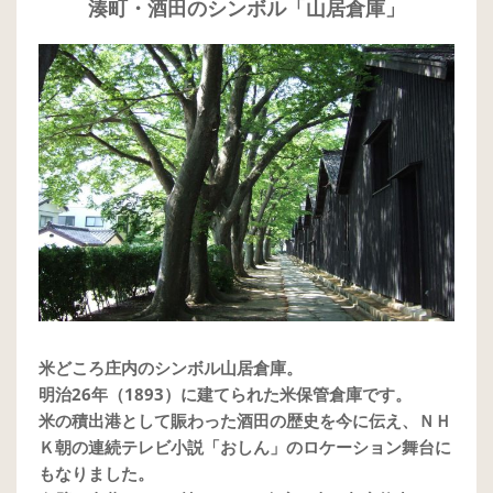
湊町・酒田のシンボル「山居倉庫」
米どころ庄内のシンボル山居倉庫。
明治26年（1893）に建てられた米保管倉庫です。
米の積出港として賑わった酒田の歴史を今に伝え、ＮＨ
Ｋ朝の連続テレビ小説「おしん」のロケーション舞台に
もなりました。