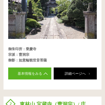
御朱印所：乗慶寺
宗派：曹洞宗
御影：如意輪観世音菩薩
基本情報をみる
詳細ページへ
東林山 宝蔵寺（曹洞宗）/ 庄
2