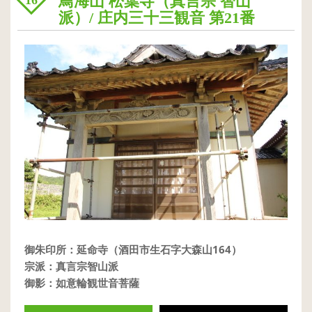
鳥海山 松葉寺（真言宗 智山
16
派）/ 庄内三十三観音 第21番
御朱印所：延命寺（酒田市生石字大森山164）
宗派：真言宗智山派
御影：如意輪観世音菩薩