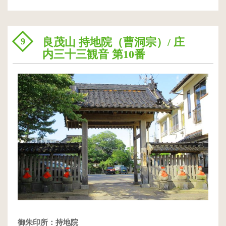
良茂山 持地院（曹洞宗）/ 庄
9
内三十三観音 第10番
御朱印所：持地院