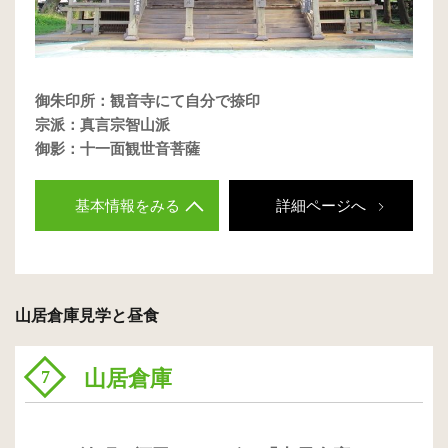
御朱印所：観音寺にて自分で捺印
宗派：真言宗智山派
御影：十一面観世音菩薩
基本情報をみる
詳細ページへ
山居倉庫見学と昼食
山居倉庫
7