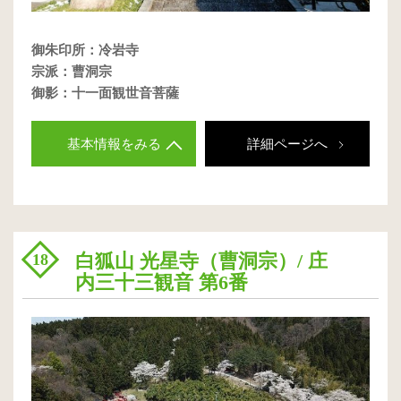
御朱印所：冷岩寺
宗派：曹洞宗
御影：十一面観世音菩薩
基本情報をみる
詳細ページへ
白狐山 光星寺（曹洞宗）/ 庄
18
内三十三観音 第6番