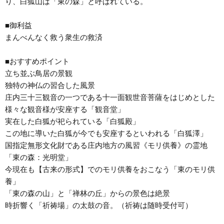
り、白狐山は「東の森」と呼ばれている。
■御利益
まんべんなく救う衆生の救済
■おすすめポイント
立ち並ぶ鳥居の景観
独特の神仏の習合した風景
庄内三十三観音の一つである十一面観世音菩薩をはじめとした
様々な観音様が安座する「観音堂」
実在した白狐が祀られている「白狐殿」
この地に導いた白狐が今でも安座するといわれる「白狐澤」
国指定無形文化財である庄内地方の風習《モリ供養》の霊地
「東の森：光明堂」
今現在も【古来の形式】でのモリ供養をおこなう「東のモリ供
養」
「東の森の山」と「禅林の丘」からの景色は絶景
時折響く「祈祷場」の太鼓の音。（祈祷は随時受付可）