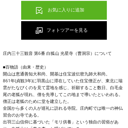
庄内三十三観音 第6番 白狐山 光星寺（曹洞宗）について
■百物語（由来・歴史）
開山は恵通善知大和尚、開基は住宝波伝密九師大和尚。
861年(貞観3年)に羽黒山に滞在していた住宝僧正が、東北に瑞
雲がたなびくのを見て霊地を感じ、祈願すること数日、白毛金
尾の老狐が現れ、僧を先導してこの地まで導いたといわれる。
僧正は老狐のために堂を建立した。
全国から多くの人が巡礼に訪れる寺院。庄内町では唯一の神仏
習合のお寺である。
出羽三山信仰に基づいた「モリ供養」という独自の習俗があ