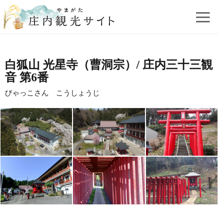
白狐山 光星寺（曹洞宗）/ 庄内三十三観
音 第6番
びゃっこさん こうしょうじ