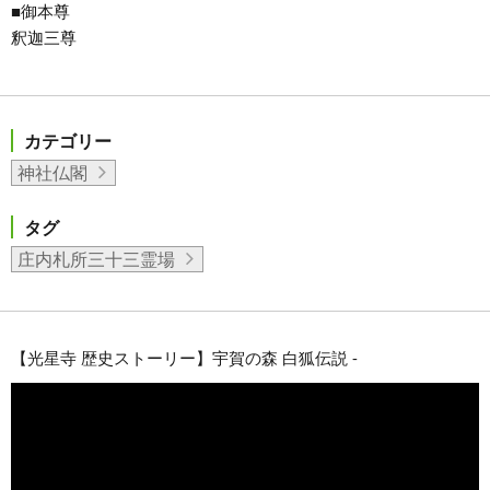
■御本尊
釈迦三尊
カテゴリー
神社仏閣
タグ
庄内札所三十三霊場
【光星寺 歴史ストーリー】宇賀の森 白狐伝説 -