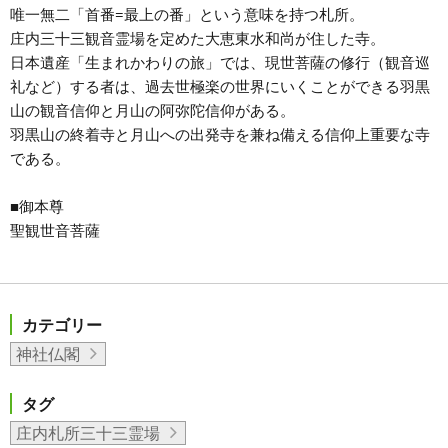
唯一無二「首番=最上の番」という意味を持つ札所。
庄内三十三観音霊場を定めた大恵東水和尚が住した寺。
日本遺産「生まれかわりの旅」では、現世菩薩の修行（観音巡
礼など）する者は、過去世極楽の世界にいくことができる羽黒
山の観音信仰と月山の阿弥陀信仰がある。
羽黒山の終着寺と月山への出発寺を兼ね備える信仰上重要な寺
である。
■御本尊
聖観世音菩薩
カテゴリー
神社仏閣
タグ
庄内札所三十三霊場