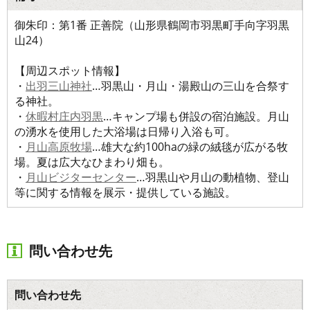
御朱印：第1番 正善院（山形県鶴岡市羽黒町手向字羽黒
山24）
【周辺スポット情報】
・
出羽三山神社
…羽黒山・月山・湯殿山の三山を合祭す
る神社。
・
休暇村庄内羽黒
…キャンプ場も併設の宿泊施設。月山
の湧水を使用した大浴場は日帰り入浴も可。
・
月山高原牧場
…雄大な約100haの緑の絨毯が広がる牧
場。夏は広大なひまわり畑も。
・
月山ビジターセンター
…羽黒山や月山の動植物、登山
等に関する情報を展示・提供している施設。
問い合わせ先
問い合わせ先