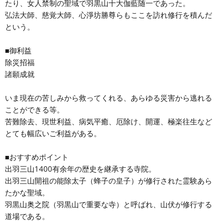
たり、女人禁制の聖域で羽黒山十大伽藍随一であった。
弘法大師、慈覚大師、心淨坊勝尊らもここを訪れ修行を積んだ
という。
■御利益
除災招福
諸願成就
いま現在の苦しみから救ってくれる、あらゆる災害から逃れる
ことができる等。
苦難除去、現世利益、病気平癒、厄除け、開運、極楽往生など
とても幅広いご利益がある。
■おすすめポイント
出羽三山1400有余年の歴史を継承する寺院。
出羽三山開祖の能除太子（蜂子の皇子）が修行された霊験あら
たかな聖域。
羽黒山奥之院（羽黒山で重要な寺）と呼ばれ、山伏が修行する
道場である。