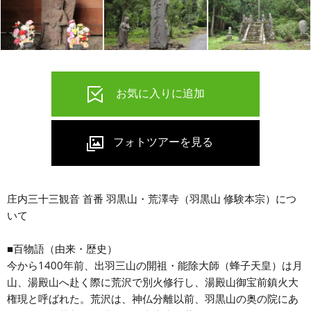
庄内三十三観音 首番 羽黒山・荒澤寺（羽黒山 修験本宗）につ
いて
■百物語（由来・歴史）
今から1400年前、出羽三山の開祖・能除大師（蜂子天皇）は月
山、湯殿山へ赴く際に荒沢で別火修行し、湯殿山御宝前鎮火大
権現と呼ばれた。荒沢は、神仏分離以前、羽黒山の奥の院にあ