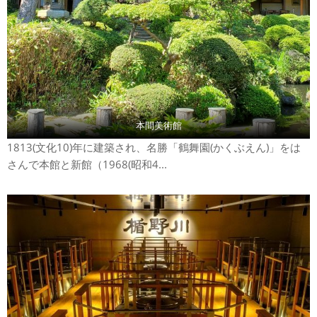
本間美術館
1813(文化10)年に建築され、名勝「鶴舞園(かくぶえん)」をは
さんで本館と新館（1968(昭和4...