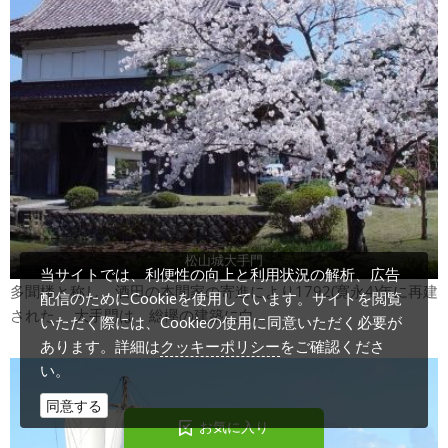
松山城大手門
当サイトでは、利便性の向上と利用状況の解析、広告
多聞楼と称し、酒田の本間家の寄進により1792(寛永4)年に再建
配信のためにCookieを使用しています。サイトを閲覧
された。 大手門は、総欅の建築に白...
いただく際には、Cookieの使用に同意いただく必要が
クッキーポリシー
あります。詳細は
をご確認くださ
い。
同意する
お
気
に
入
り