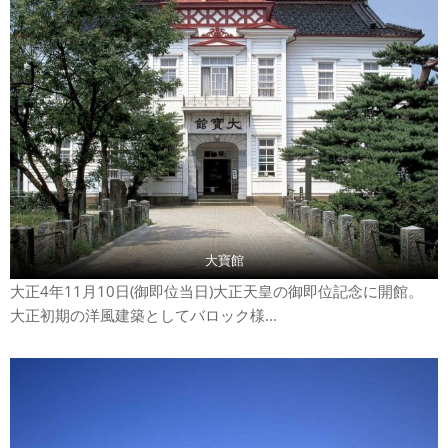
大寶館
大正4年11月10日(御即位当日)大正天皇の御即位記念に開館。
大正初期の洋風建築としてバロック様...