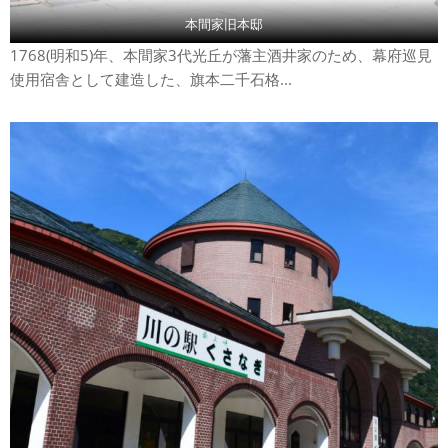
本間家旧本邸
1768(明和5)年、本間家3代光丘が藩主酒井家のため、幕府巡見
使用宿舎として建造した、旗本二千石格...