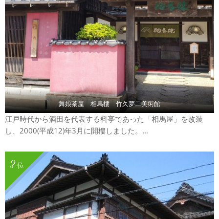
舞娘茶屋 相馬樓 竹久夢二美術館
江戸時代から酒田を代表する料亭であった「相馬屋」を改装
し、2000(平成12)年3月に開樓しました。...
3
位