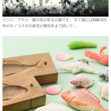
砂山公園
ツツジ、アヤメ、藤の花が彩る公園です。 すぐ脇には樹齢400
年のキノコスギの参道が總光寺まで続いて...