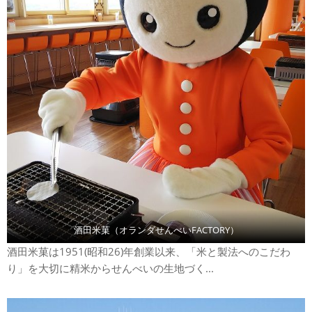
酒田米菓（オランダせんべいFACTORY）
酒田米菓は1951(昭和26)年創業以来、「米と製法へのこだわ
り」を大切に精米からせんべいの生地づく...