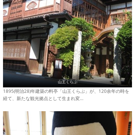
山王くらぶ
1895(明治28)年建築の料亭「山王くらぶ」が、120余年の時を
経て、新たな観光拠点として生まれ変...