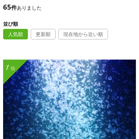
65
件
ありました
並び順
人気順
更新順
現在地から近い順
1
位