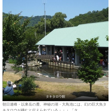
タキタロウ館
朝日連峰・以東岳の麓、神秘の湖・大鳥池には、幻の巨大魚タ
キタロウが棲むと伝えられている・・・ 「タ...