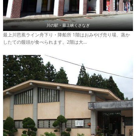
川の駅・最上峡くさなぎ
最上川芭蕉ライン舟下り・降船所 1階はおみやげ売り場、蒸か
したての饅頭が食べられます。2階は大...