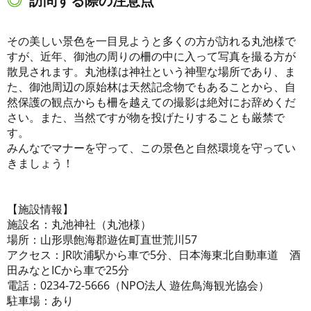
訪問する際の注意点
その美しい景色を一目見ようと多くの方が訪れる丸池様で
すが、近年、御池の周りの柵の中に入って写真を撮る方が
散見されます。丸池様は神社という神聖な場所であり、ま
た、御池周辺の原始林は天然記念物でもあることから、自
然保護の観点からも柵を越えての撮影は絶対にお辞めくだ
さい。また、当然ですが物を投げたりすることも厳禁で
す。
みんなでマナーを守って、この景色と自然環境を守ってい
きましょう！
【施設情報】
施設名：丸池神社（丸池様）
場所：山形県飽海郡遊佐町直世荒川57
アクセス：JR吹浦駅から車で5分、日本海東北自動車道 酒
田みなとICから車で25分
電話：0234-72-5666（NPO法人 遊佐鳥海観光協会）
駐車場：あり