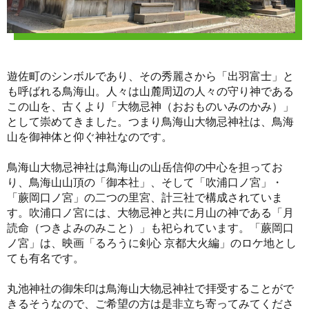
遊佐町のシンボルであり、その秀麗さから「出羽富士」と
も呼ばれる鳥海山。人々は山麓周辺の人々の守り神である
この山を、古くより「大物忌神（おおものいみのかみ）」
として崇めてきました。つまり鳥海山大物忌神社は、鳥海
山を御神体と仰ぐ神社なのです。
鳥海山大物忌神社は鳥海山の山岳信仰の中心を担ってお
り、鳥海山山頂の「御本社」、そして「吹浦口ノ宮」・
「蕨岡口ノ宮」の二つの里宮、計三社で構成されていま
す。吹浦口ノ宮には、大物忌神と共に月山の神である「月
読命（つきよみのみこと）」も祀られています。「蕨岡口
ノ宮」は、映画「るろうに剣心 京都大火編」のロケ地とし
ても有名です。
丸池神社の御朱印は鳥海山大物忌神社で拝受することがで
きるそうなので、ご希望の方は是非立ち寄ってみてくださ