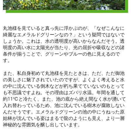
丸池様を見ていると真っ先に浮かぶのが、「なぜこんなに
綺麗なエメラルドグリーンなの？」という疑問ではないで
しょうか。これは、水の透明度が高いからなんだそう。透
明度の高い水に太陽光が当たり、光の屈折や吸収などの諸
条件が揃うことで、グリーンやブルーの色に見えるので
す。
また、私自身初めて丸池様を見たときは、ただ、ただ御池
の美しさに魅了されていたのですが、よくよく考えると水
の中に沈んでいる倒木などが朽ち果てていないのもとって
も不思議ですよね。その理由はズバリ水温。年間を通して
約11℃と冷たく、また、池の底から絶え間なく水が湧いて
入れ替わっているため、池に沈んでいる樹木が腐敗しない
んだそうです。エメラルドグリーンの池の中にうねった原
始林が沈んでいる姿はまるで龍のようにも見え、より一層
神秘的な雰囲気を醸し出しています。