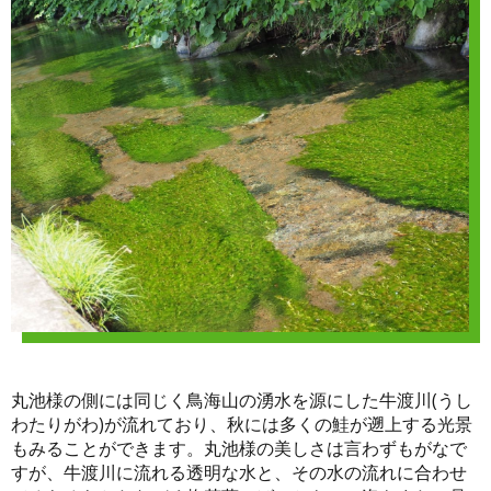
丸池様の側には同じく鳥海山の湧水を源にした牛渡川(うし
わたりがわ)が流れており、秋には多くの鮭が遡上する光景
もみることができます。丸池様の美しさは言わずもがなで
すが、牛渡川に流れる透明な水と、その水の流れに合わせ