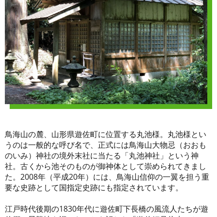
鳥海山の麓、山形県遊佐町に位置する丸池様。丸池様とい
うのは一般的な呼び名で、正式には鳥海山大物忌（おおも
のいみ）神社の境外末社に当たる「丸池神社」という神
社。古くから池そのものが御神体として崇められてきまし
た。2008年（平成20年）には、鳥海山信仰の一翼を担う重
要な史跡として国指定史跡にも指定されています。
江戸時代後期の1830年代に遊佐町下長橋の風流人たちが遊