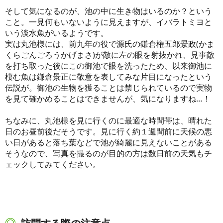
そして気になるのが、池の中に生き物はいるのか？という
こと。一見何もいないように見えますが、イバラトミヨと
いう淡水魚がいるようです。
実は丸池様には、前九年の役で源氏の鎌倉権五郎景政(かま
くらごんごろうかげまさ)が敵に左の眼を射抜かれ、見事敵
を打ち取った後にこの御池で眼を洗ったため、以来御池に
棲む魚は鎌倉景正に敬意を表してみな片目になったという
伝説が。御池の生物を獲ることは禁じられているので実物
を見て確かめることはできませんが、気になりますね…！
ちなみに、丸池様を見に行くのに最適な時間帯は、晴れた
日のお昼前後だそうです。見に行く約１週間前に天候の悪
い日があると落ち葉などで池が綺麗に見えないことがある
そうなので、写真を撮るのが目的の方は数日前の天気もチ
ェックしてみてください。