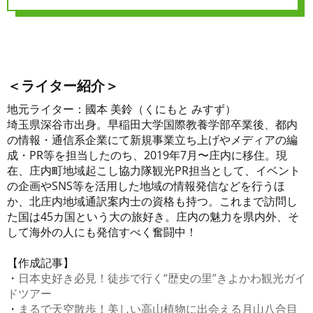
＜ライター紹介＞
地元ライター：國本 美鈴（くにもと みすず）
埼玉県深谷市出身。早稲田大学国際教養学部卒業後、都内
の情報・通信系企業にて新規事業立ち上げやメディアの編
成・PR等を担当したのち、2019年7月〜庄内に移住。現
在、庄内町地域起こし協力隊観光PR担当として、イベント
の企画やSNS等を活用した地域の情報発信などを行うほ
か、北庄内地域通訳案内士の資格も持つ。これまで訪問し
た国は45カ国という大の旅好き。庄内の魅力を県内外、そ
して海外の人にも発信すべく奮闘中！
【作成記事】
・
日本史好き必見！徒歩で行く“歴史の里”きよかわ観光ガイ
ドツアー
・
まるで天空散歩！美しい高山植物に出会える月山八合目