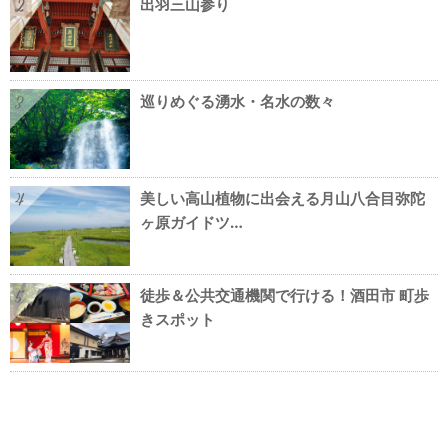
出羽三山参り
2
巡りめぐる湧水・名水の数々
3
美しい高山植物に出会える月山八合目弥陀
4
ヶ原ガイドツ…
徒歩＆公共交通機関で行ける！酒田市 町歩
5
きスポット