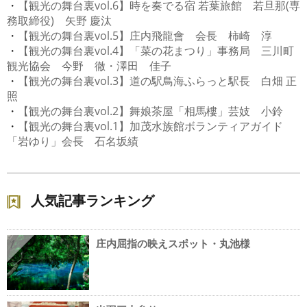
・
【観光の舞台裏vol.6】時を奏でる宿 若葉旅館 若旦那(専
務取締役) 矢野 慶汰
・
【観光の舞台裏vol.5】庄内飛龍會 会長 柿崎 淳
・
【観光の舞台裏vol.4】「菜の花まつり」事務局 三川町
観光協会 今野 徹・澤田 佳子
・
【観光の舞台裏vol.3】道の駅鳥海ふらっと駅長 白畑 正
照
・
【観光の舞台裏vol.2】舞娘茶屋「相馬樓」芸妓 小鈴
・
【観光の舞台裏vol.1】加茂水族館ボランティアガイド
「岩ゆり」会長 石名坂績
人気記事ランキング
庄内屈指の映えスポット・丸池様
1