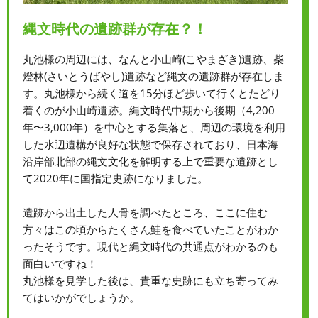
縄文時代の遺跡群が存在？！
丸池様の周辺には、なんと小山崎(こやまざき)遺跡、柴
燈林(さいとうばやし)遺跡など縄文の遺跡群が存在しま
す。丸池様から続く道を15分ほど歩いて行くとたどり
着くのが小山崎遺跡。縄文時代中期から後期（4,200
年〜3,000年）を中心とする集落と、周辺の環境を利用
した水辺遺構が良好な状態で保存されており、日本海
沿岸部北部の縄文文化を解明する上で重要な遺跡とし
て2020年に国指定史跡になりました。
遺跡から出土した人骨を調べたところ、ここに住む
方々はこの頃からたくさん鮭を食べていたことがわか
ったそうです。現代と縄文時代の共通点がわかるのも
面白いですね！
丸池様を見学した後は、貴重な史跡にも立ち寄ってみ
てはいかがでしょうか。