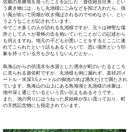
佐郷の景勝地を巡ったことを記した「遊佐細見往来」とい
う書き物には、もし丸池様にごみなどを投げ入れたら、強
い風が吹いて田畑が吹き飛ばされるのでやめなさい、とい
うようなことが記されています。
今でこそ多くの人が訪れる丸池様ですが、元々は神聖な場
所として人々が畏怖の念を抱いていたことがこの記述から
も伺えますね。地元の子どもが悪いことをするとここに連
れてこられたという話もあるくらいで、恐い場所という印
象を持っている方も少なくないんだとか…。
鳥海山からの伏流水を水源とした湧水が町のいたるところ
に見られる遊佐町ですが、丸池様も例に漏れず、直径20メ
ートル・水深3.5メートルの御池の水は湧水だけで満たされ
ています。鳥海山の山上にある鳥海湖と丸池様の水脈は、
地中深く通じているという言い伝えもあるそうです。
また、池の周りにはうねった原始林が生い茂っており、町
の天然記念物にも指定されています。