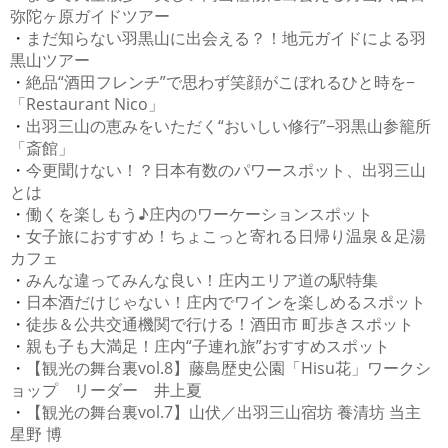
弥陀ヶ原ガイドツアー
・
まだ知らない羽黒山に出会える？！地元ガイドによる羽
黒山ツアー
・
絶品“酒田フレンチ”で思わず笑顔がこぼれるひと時を−
「Restaurant Nico」
・
出羽三山の恵みをいただく“おいしい修行”−羽黒山参籠所
「斎館」
・
今更聞けない！？日本有数のパワースポット、出羽三山
とは
・
働くを楽しもう♪庄内のワーケーションスポット
・
女子旅におすすめ！ちょこっと寄れる日帰り温泉＆足湯
カフェ
・
みんな違ってみんな良い！庄内エリア道の駅特集
・
日本酒だけじゃない！庄内でワインを楽しめるスポット
・
徒歩＆公共交通機関で行ける！酒田市 町歩きスポット
・
親も子も大満足！庄内“子連れ旅”おすすめスポット
・
【観光の舞台裏vol.8】藤島歴史公園「Hisu花」ワークシ
ョップ リーダー 井上夏
・
【観光の舞台裏vol.7】山伏／出羽三山宿坊 養清坊 当主
星野 博