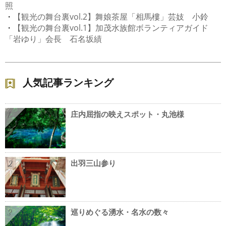
照
・
【観光の舞台裏vol.2】舞娘茶屋「相馬樓」芸妓 小鈴
・
【観光の舞台裏vol.1】加茂水族館ボランティアガイド
「岩ゆり」会長 石名坂績
人気記事ランキング
庄内屈指の映えスポット・丸池様
1
出羽三山参り
2
巡りめぐる湧水・名水の数々
3