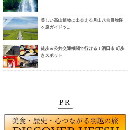
美しい高山植物に出会える月山八合目弥陀
4
ヶ原ガイドツ…
徒歩＆公共交通機関で行ける！酒田市 町歩
5
きスポット
PR