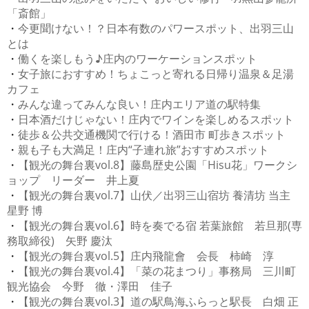
「斎館」
・
今更聞けない！？日本有数のパワースポット、出羽三山
とは
・
働くを楽しもう♪庄内のワーケーションスポット
・
女子旅におすすめ！ちょこっと寄れる日帰り温泉＆足湯
カフェ
・
みんな違ってみんな良い！庄内エリア道の駅特集
・
日本酒だけじゃない！庄内でワインを楽しめるスポット
・
徒歩＆公共交通機関で行ける！酒田市 町歩きスポット
・
親も子も大満足！庄内“子連れ旅”おすすめスポット
・
【観光の舞台裏vol.8】藤島歴史公園「Hisu花」ワークシ
ョップ リーダー 井上夏
・
【観光の舞台裏vol.7】山伏／出羽三山宿坊 養清坊 当主
星野 博
・
【観光の舞台裏vol.6】時を奏でる宿 若葉旅館 若旦那(専
務取締役) 矢野 慶汰
・
【観光の舞台裏vol.5】庄内飛龍會 会長 柿崎 淳
・
【観光の舞台裏vol.4】「菜の花まつり」事務局 三川町
観光協会 今野 徹・澤田 佳子
・
【観光の舞台裏vol.3】道の駅鳥海ふらっと駅長 白畑 正