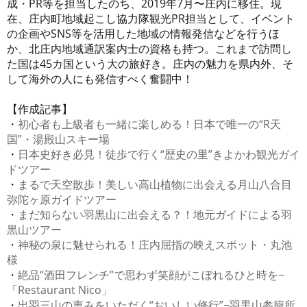
成・PR等を担当したのち、2019年7月〜庄内に移住。現
在、庄内町地域起こし協力隊観光PR担当として、イベント
の企画やSNS等を活用した地域の情報発信などを行うほ
か、北庄内地域通訳案内士の資格も持つ。これまで訪問し
た国は45カ国という大の旅好き。庄内の魅力を県内外、そ
して海外の人にも発信すべく奮闘中！
【作成記事】
・
初心者も上級者も一緒に楽しめる！日本で唯一の“R天
国”・湯殿山スキー場
・
日本史好き必見！徒歩で行く“歴史の里”きよかわ観光ガイ
ドツアー
・
まるで天空散歩！美しい高山植物に出会える月山八合目
弥陀ヶ原ガイドツアー
・
まだ知らない羽黒山に出会える？！地元ガイドによる羽
黒山ツアー
・
神秘の泉に魅せられる！庄内屈指の映えスポット・丸池
様
・
絶品“酒田フレンチ”で思わず笑顔がこぼれるひと時を−
「Restaurant Nico」
・
出羽三山の恵みをいただく“おいしい修行”−羽黒山参籠所