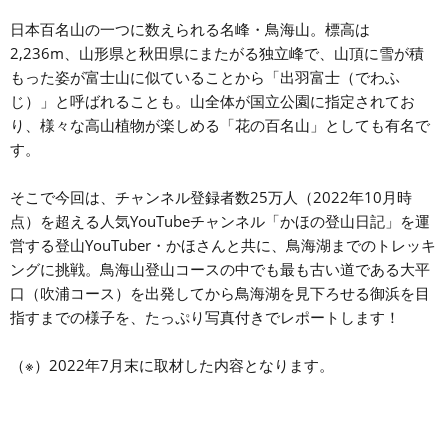
日本百名山の一つに数えられる名峰・鳥海山。標高は
2,236m、山形県と秋田県にまたがる独立峰で、山頂に雪が積
もった姿が富士山に似ていることから「出羽富士（でわふ
じ）」と呼ばれることも。山全体が国立公園に指定されてお
り、様々な高山植物が楽しめる「花の百名山」としても有名で
す。
そこで今回は、チャンネル登録者数25万人（2022年10月時
点）を超える人気YouTubeチャンネル「かほの登山日記」を運
営する登山YouTuber・かほさんと共に、鳥海湖までのトレッキ
ングに挑戦。鳥海山登山コースの中でも最も古い道である大平
口（吹浦コース）を出発してから鳥海湖を見下ろせる御浜を目
指すまでの様子を、たっぷり写真付きでレポートします！
（※）2022年7月末に取材した内容となります。