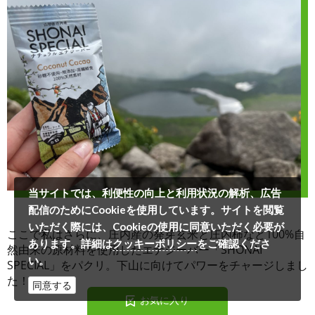
当サイトでは、利便性の向上と利用状況の解析、広告
配信のためにCookieを使用しています。サイトを閲覧
いただく際には、Cookieの使用に同意いただく必要が
ここで私はさらに、庄内産の発芽玄米と庄内柿など100%自
クッキーポリシー
あります。詳細は
をご確認くださ
然由来の原材料を使用したエナジーバー「SHONAI
い。
SPECIAL」をパクリ。下山に向けてパワーをチャージしまし
た！
同意する
お
気
に
入
り